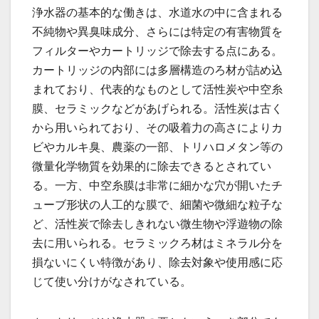
浄水器の基本的な働きは、水道水の中に含まれる
不純物や異臭味成分、さらには特定の有害物質を
フィルターやカートリッジで除去する点にある。
カートリッジの内部には多層構造のろ材が詰め込
まれており、代表的なものとして活性炭や中空糸
膜、セラミックなどがあげられる。活性炭は古く
から用いられており、その吸着力の高さによりカ
ビやカルキ臭、農薬の一部、トリハロメタン等の
微量化学物質を効果的に除去できるとされてい
る。一方、中空糸膜は非常に細かな穴が開いたチ
ューブ形状の人工的な膜で、細菌や微細な粒子な
ど、活性炭で除去しきれない微生物や浮遊物の除
去に用いられる。セラミックろ材はミネラル分を
損ないにくい特徴があり、除去対象や使用感に応
じて使い分けがなされている。