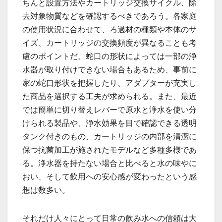
ちんと設置方法やカートリッジ交換サイクル、除
去対象物質などを確認するべきであろう。各家庭
の使用状況に合わせて、ろ過材の種類や本体のサ
イズ、カートリッジの交換頻度が異なることも考
慮のポイントだ。蛇口の形状によっては一部の浄
水器が取り付けできない場合もあるため、事前に
家の蛇口形状を把握したり、アダプターが充実し
た商品を選択する工夫が求められる。また、最近
では簡単に切り替えレバーで原水と浄水を使い分
けられる製品や、浄水効果を目で確認できる透明
タンク付きのもの、カートリッジの内部を清潔に
保つ抗菌加工が施されたモデルなど多種多様であ
る。浄水器を持たない場合と比べると水の味やに
おい、そして飲用への安心感が変わったという感
想は数多い。
それだけ人々にとって日常の飲み水への信頼は大