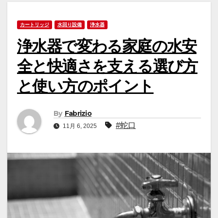
カートリッジ
水回り設備
浄水器
浄水器で変わる家庭の水安
全と快適さを支える選び方
と使い方のポイント
By
Fabrizio
#蛇口
11月 6, 2025