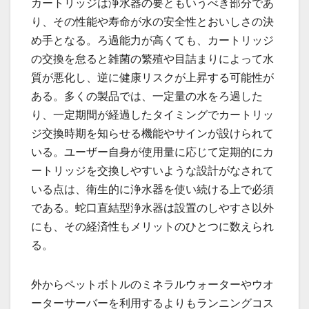
カートリッジは浄水器の要ともいうべき部分であ
り、その性能や寿命が水の安全性とおいしさの決
め手となる。ろ過能力が高くても、カートリッジ
の交換を怠ると雑菌の繁殖や目詰まりによって水
質が悪化し、逆に健康リスクが上昇する可能性が
ある。多くの製品では、一定量の水をろ過した
り、一定期間が経過したタイミングでカートリッ
ジ交換時期を知らせる機能やサインが設けられて
いる。ユーザー自身が使用量に応じて定期的にカ
ートリッジを交換しやすいような設計がなされて
いる点は、衛生的に浄水器を使い続ける上で必須
である。蛇口直結型浄水器は設置のしやすさ以外
にも、その経済性もメリットのひとつに数えられ
る。
外からペットボトルのミネラルウォーターやウオ
ーターサーバーを利用するよりもランニングコス