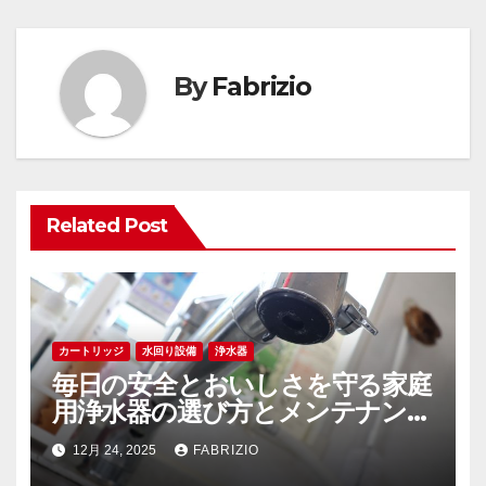
ビ
ゲ
By
Fabrizio
ー
シ
ョ
Related Post
ン
カートリッジ
水回り設備
浄水器
毎日の安全とおいしさを守る家庭
用浄水器の選び方とメンテナンス
の秘訣
12月 24, 2025
FABRIZIO