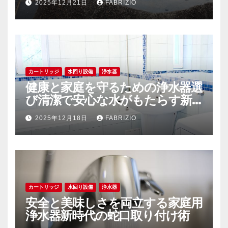
2025年12月21日
FABRIZIO
カートリッジ
水回り設備
浄水器
健康と家庭を守るための浄水器選
び清潔で安心な水がもたらす新
しい生活
2025年12月18日
FABRIZIO
カートリッジ
水回り設備
浄水器
安全と美味しさを両立する家庭用
浄水器新時代の蛇口取り付け術