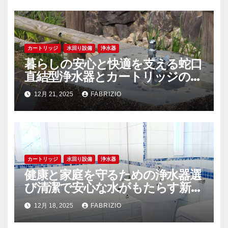
カートリッジ
水回り設備
浄水器
暮らしの安心と快適を支える蛇口
直結型浄水器とカートリッジの徹
底解説
12月 21, 2025
FABRIZIO
カートリッジ
水回り設備
浄水器
健康と家庭を守るための浄水器選
び清潔で安心な水がもたらす新し
い生活
12月 18, 2025
FABRIZIO