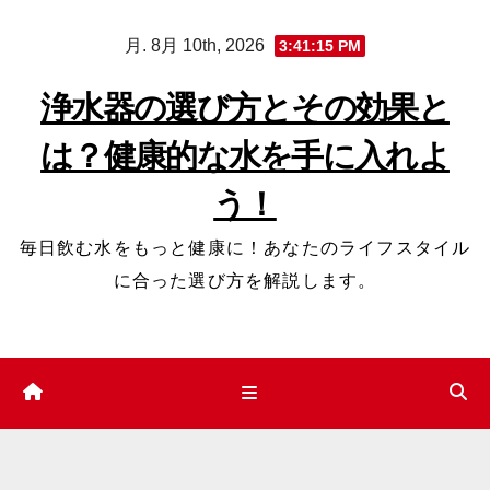
コ
月. 8月 10th, 2026
3:41:16 PM
ン
テ
浄水器の選び方とその効果と
ン
は？健康的な水を手に入れよ
ツ
へ
う！
ス
キ
毎日飲む水をもっと健康に！あなたのライフスタイル
ッ
に合った選び方を解説します。
プ