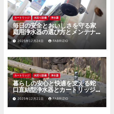
カートリッジ
水回り設備
浄水器
毎日の安全とおいしさを守る家
庭用浄水器の選び方とメンテナ
ンスの秘訣
2025年12月24日
FABRIZIO
カートリッジ
水回り設備
浄水器
暮らしの安心と快適を支える蛇
口直結型浄水器とカートリッジ
の徹底解説
2025年12月21日
FABRIZIO