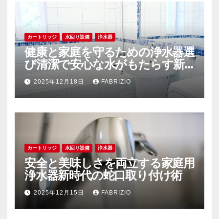
カートリッジ
水回り設備
浄水器
健康と家庭を守るための浄水器選
び清潔で安心な水がもたらす新
しい生活
2025年12月18日
FABRIZIO
カートリッジ
水回り設備
浄水器
安全と美味しさを両立する家庭用
浄水器新時代の蛇口取り付け術
2025年12月15日
FABRIZIO