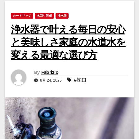
カートリッジ
水回り設備
浄水器
浄水器で叶える毎日の安心
と美味しさ家庭の水道水を
変える最適な選び方
By
Fabrizio
#蛇口
8月 24, 2025