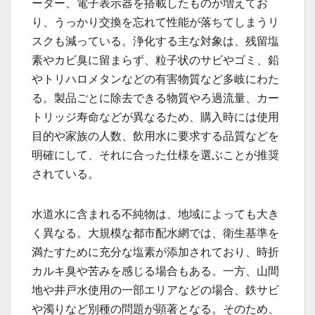
ーター、電子表示器を搭載したものが増えてお
り、うっかり交換を忘れて性能が落ちてしまうリ
スクも減っている。浄化する主な対象は、残留塩
素やカビ臭に留まらず、粒子状のサビやゴミ、鉛
やトリハロメタンなどの有害物質など多岐にわた
る。製品ごとに除去できる物質やろ過流量、カー
トリッジ寿命などが異なるため、購入時には使用
目的や家族の人数、飲用水に要求する品質などを
明確にして、それに合った仕様を選ぶことが推奨
されている。
水道水に含まれる不純物は、地域によっても大き
く異なる。大規模な都市配水網では、衛生基準を
満たすために充分な塩素が添加されており、時折
カルキ臭や苦みを感じる場合もある。一方、山間
地や井戸水使用の一部エリアなどの場合、鉄サビ
や濁りなど別種の問題が顕著となる。そのため、