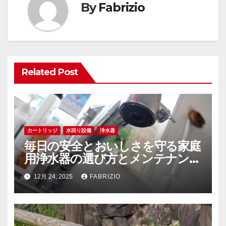
ゲ
By
Fabrizio
ー
シ
ョ
Related Post
ン
カートリッジ
水回り設備
浄水器
毎日の安全とおいしさを守る家庭
用浄水器の選び方とメンテナンス
の秘訣
12月 24, 2025
FABRIZIO