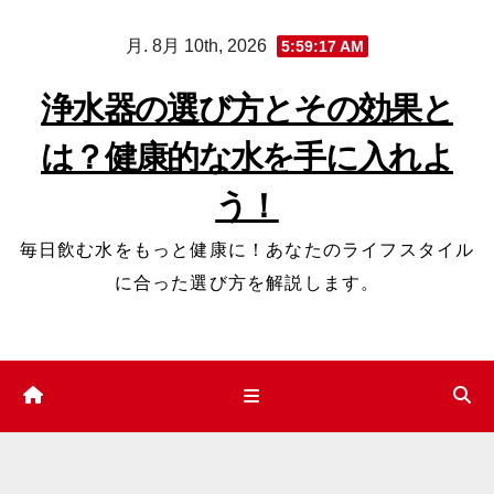
コ
月. 8月 10th, 2026
5:59:18 AM
ン
テ
浄水器の選び方とその効果と
ン
は？健康的な水を手に入れよ
ツ
へ
う！
ス
キ
毎日飲む水をもっと健康に！あなたのライフスタイル
ッ
に合った選び方を解説します。
プ