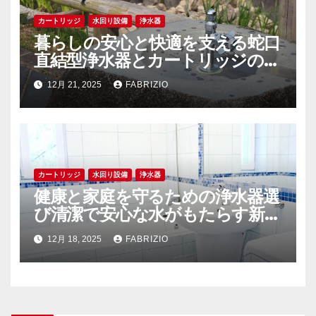
カートリッジ
水回り設備
浄水器
暮らしの安心と快適を支える蛇口
直結型浄水器とカートリッジの徹
底解説
12月 21, 2025
FABRIZIO
カートリッジ
水回り設備
浄水器
健康と家庭を守るための浄水器選
び清潔で安心な水がもたらす新し
い生活
12月 18, 2025
FABRIZIO